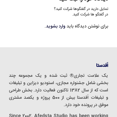
تمایل دارید در گفتگوها شرکت کنید؟
در گفتگو ها شرکت کنید.
برای نوشتن دیدگاه باید
وارد بشوید
.
اَفدستا
یک علامت تجاری® ثبت شده و یک مجموعه‌ چند
بخشی شامل جشنواره مجازی، استودیو دیزاین و تبلیغات
است که از سال 1382 تاکنون فعالیت دارد. بخش طراحی
و تبلیغات اَفدستا بیش از 500 پروژه و یکصد مشتری
موفق در پرونده خود دارد.
Since 2002, Afedsta Studio has been working