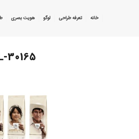
خانه
تعرفه طراحی
لوگو
هویت بصری
طر
-30165