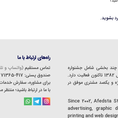
کنید؟
رد بشوید
.
راه‌های ارتباط با ما
چند بخشی شامل جشنواره
تماس مستقیم
(واتساپ و تلگ
مجازی، استودیو دیزاین و تبلیغات است که از سال 1382 تاکنون فعالیت دارد.
صندوق پستی: 417-71365
 و تبلیغات اَفدستا بیش از 500 پروژه و یکصد مشتری موفق در
برای مشاوره، سفارش خدمات و 
با ما در ارتباط باشید؛ منتظر
Since 2002, Afedsta S
advertising, graphic 
printing and web desig