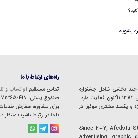
کنید؟
رد بشوید
.
راه‌های ارتباط با ما
چند بخشی شامل جشنواره
تماس مستقیم
(واتساپ و تلگ
مجازی، استودیو دیزاین و تبلیغات است که از سال 1382 تاکنون فعالیت دارد.
صندوق پستی: 417-71365
 و تبلیغات اَفدستا بیش از 500 پروژه و یکصد مشتری موفق در
برای مشاوره، سفارش خدمات و 
با ما در ارتباط باشید؛ منتظر
Since 2002, Afedsta S
advertising, graphic 