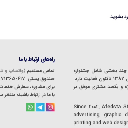
رد بشوید
.
راه‌های ارتباط با ما
چند بخشی شامل جشنواره
تماس مستقیم
(واتساپ و تلگ
مجازی، استودیو دیزاین و تبلیغات است که از سال 1382 تاکنون فعالیت دارد.
صندوق پستی: 417-71365
 و تبلیغات اَفدستا بیش از 500 پروژه و یکصد مشتری موفق در
برای مشاوره، سفارش خدمات و 
با ما در ارتباط باشید؛ منتظر
Since 2002, Afedsta S
advertising, graphic 
printing and web desig