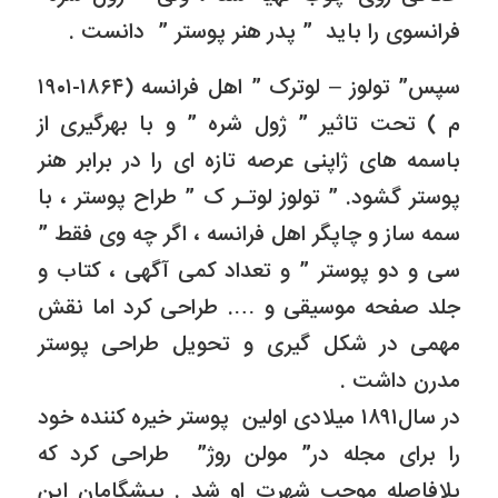
فرانسوی را باید ” پدر هنر پوستر ” دانست .
سپس” تولوز – لوترک ” اهل فرانسه (۱۸۶۴-۱۹۰۱
م ) تحت تاثیر ” ژول شره ” و با بهرگیری از
باسمه های ژاپنی عرصه تازه ای را در برابر هنر
پوستر گشود. ” تولوز لوتـر ک ” طراح پوستر ، با
سمه ساز و چاپگر اهل فرانسه ، اگر چه وی فقط ”
سی و دو پوستر ” و تعداد کمی آگهی ، کتاب و
جلد صفحه موسیقی و …. طراحی کرد اما نقش
مهمی در شکل گیری و تحویل طراحی پوستر
مدرن داشت .
در سال۱۸۹۱ میلادی اولین پوستر خیره کننده خود
را برای مجله در” مولن روژ” طراحی کرد که
بلافاصله موجب شهرت او شد . پیشگامان این