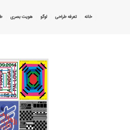
خانه
تعرفه طراحی
لوگو
هویت بصری
طر