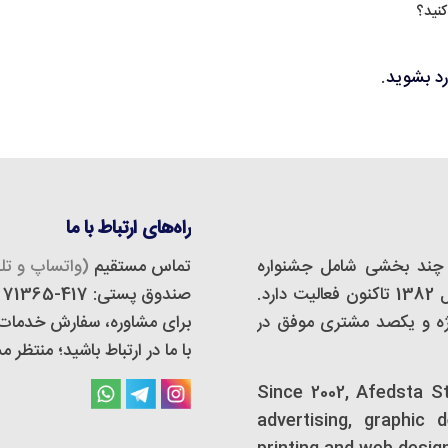
کنید؟
رد بشوید
.
راه‌های ارتباط با ما
چند بخشی شامل جشنواره
تماس مستقیم
(واتساپ و تلگ
مجازی، استودیو دیزاین و تبلیغات است که از سال 1382 تاکنون فعالیت دارد.
صندوق پستی: 417-71365
 و تبلیغات اَفدستا بیش از 500 پروژه و یکصد مشتری موفق در
برای مشاوره، سفارش خدمات و 
با ما در ارتباط باشید؛ منتظر
Since 2002, Afedsta S
advertising, graphic 