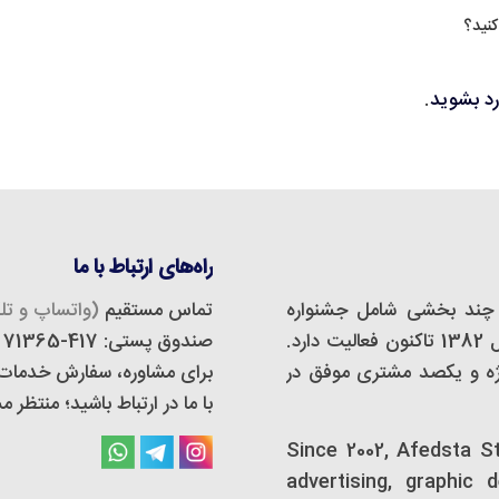
کنید؟
رد بشوید
.
راه‌های ارتباط با ما
چند بخشی شامل جشنواره
تماس مستقیم
(واتساپ و تلگ
مجازی، استودیو دیزاین و تبلیغات است که از سال 1382 تاکنون فعالیت دارد.
صندوق پستی: 417-71365
 و تبلیغات اَفدستا بیش از 500 پروژه و یکصد مشتری موفق در
برای مشاوره، سفارش خدمات و 
با ما در ارتباط باشید؛ منتظر
Since 2002, Afedsta S
advertising, graphic 