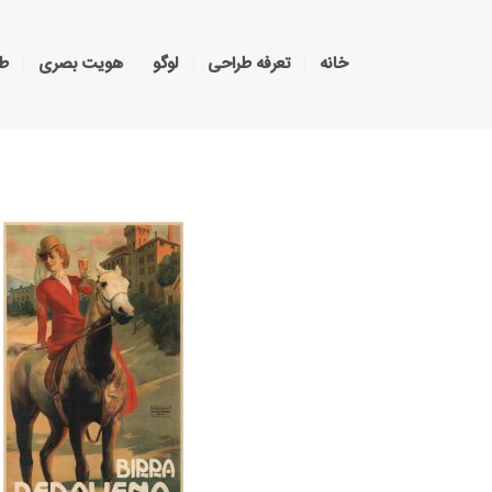
خانه
تعرفه طراحی
لوگو
هویت بصری
طر