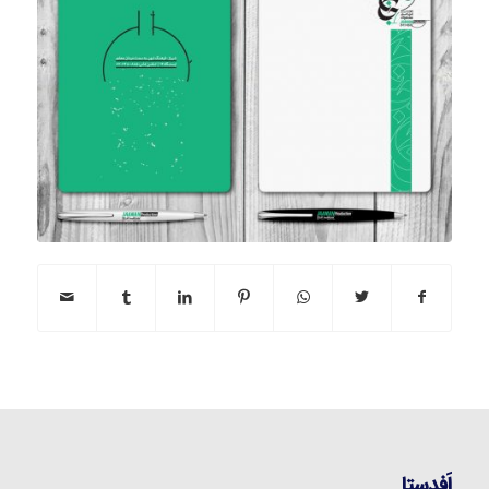
اَفدستا