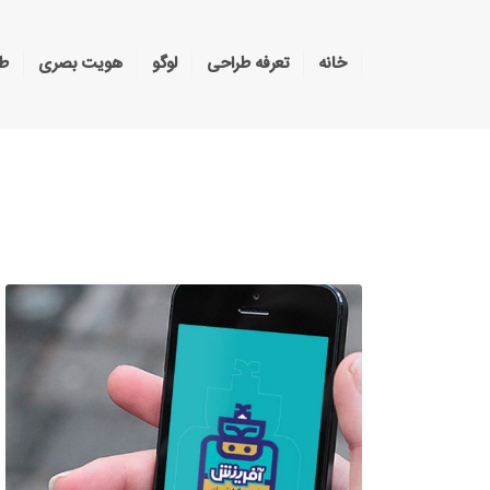
خانه
تعرفه طراحی
لوگو
هویت بصری
طر