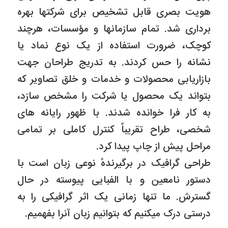
هویت بصرى قابل تشخیص براى شرکتها بهره
بردارى شد. تمام سازمانها و مؤسسات، هرچند
کوچک، ضرورت استفاده از یک نوع نماد یا
نشانه را حس کردند. به تدریج طراحان جهت
بازاریابى محصولات و خدمات و خلق تصاویر که
بتواند یک محصول یا شرکت را مشخص سازد،
به کار فرا خوانده شدند. با ظهور رایانه هاى
شخصی، طراح تقریباً کنترل کاملى بر تمامى
مراحل پیش از چاپ پیدا کرد.
طراحى گرافیک در برگیرندهٔ نوعى زبان است با
دستور نامعین و با الفبایى پیوسته در حال
گسترش. ما تنها زمانى یک اثر گرافیکى را به
درستى درک میکنیم که بتوانیم زبان آنرا بفهمیم.