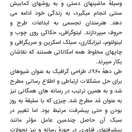
وسیلهٔ ماشینهاى دستى و به روشهاى کمابیش
سنتى انجام میگیرد، به زندگى خود ادامه مى
دهد. هنرمندان تجسمى به ابداعات طرح و
حروف میپردازند. لیتوگرافی، حکاکى روى چوب و
لینولئوم، تیزابکاری، سیلک اسکرین و سریگرافى و
چاپهاى مخلوط همه امکاناتى هستند که نقاشان
بکار میبرند.
طى دههٔ ۱۹۶۰، طراحى گرافیک به عنوان شیوهاى
براى حل مشکلات ارتباطى و اطلاع رسانى مطرح
شد و به همین ترتیب در رسانه هاى همگانى نیز
به عنوان مُد مطرح شد. چیزى که با سلیقهٔ به روز
بودن و حتى پیشرفت مرتبط بود. اما تغییر در
سبک آن حاصل چندمین عامل مؤثر مانند
پیشرفتهاى فناورى در حوزهٔ رسانه و نیز تحولات