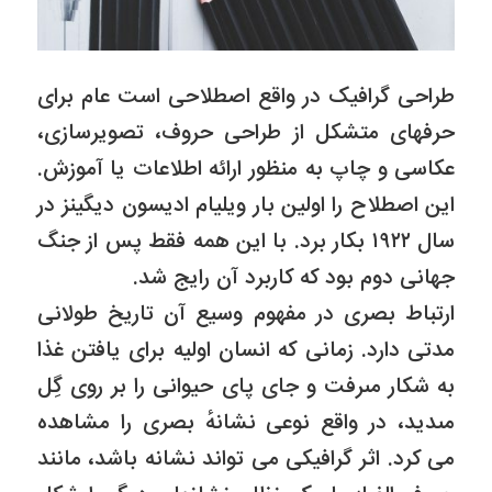
طراحى گرافیک در واقع اصطلاحى است عام براى
حرفهاى متشکل از طراحى حروف، تصویرسازی،
عکاسى و چاپ به منظور ارائه اطلاعات یا آموزش.
این اصطلاح را اولین بار ویلیام ادیسون دیگینز در
سال ۱۹۲۲ بکار برد. با این همه فقط پس از جنگ
جهانى دوم بود که کاربرد آن رایج شد.
ارتباط بصرى در مفهوم وسیع آن تاریخ طولانى
مدتى دارد. زمانى که انسان اولیه براى یافتن غذا
به شکار مىرفت و جاى پاى حیوانى را بر روى گِل
مىدید، در واقع نوعى نشانهٔ بصرى را مشاهده
مى کرد. اثر گرافیکى مى تواند نشانه باشد، مانند