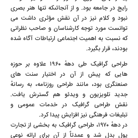
رایج در جامعه بود. و از آنجائىکه تنها هنر بصرى
نبود و کلام نیز در آن نقش مؤثرى داشت مى
توانست مورد توجه کارشناسان و صاحب نظرانى
که نسبت به اهمیت اجتماعى ارتباطات آگاه شده
بودند، قرار بگیرد.
طراحى گرافیک طى دههٔ ۱۹۶۰ علاوه بر حوزه
هایى که پیش از آن در اختیار سنت هاى
صنعتگرى بود، مانند طراحى روزنامه، به رسانهٔ
جدید تلویزیون و ویدئو هم گسترش یافت.
نقش طراحى گرافیک در خدمات عمومى و
تبلیغات فرهنگى نیز افزایش پیدا کرد.
در دههٔ ۱۹۷۰، طراحى گرافیک به بخشى از تجارت
پول بدل شد و عمدتاً از آن براى ارائه نوعى