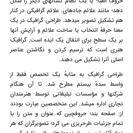
حروف الفبا؛ یا یک نظام نشانهاى دیگر را شکل
دهد؛ مانند علائم جادهای. علائم گرافیکى در کنار
هم تشکیل تصویر میدهد. طراحى گرافیک در یک
معنا حرفهٔ انتخاب یا ساخت علائم و آرایش آنها
بر یک سطح براى انتقال یک ایده است. گرافیک
هنرى است که ترسیم کردن و نگاشتن عناصر
اصلى آنرا تشکیل مى دهند.
طراحى گرافیک به مثابهٔ یک تخصص فقط از
واسط سدهٔ بیستم مطرح شد. تا آن هنگام
شرکتها و مؤسسات تبلیغاتى توسط هنرمندان
تجارى اداره میشد. این متخصصین عبارت بودند
از: صفحه بند؛ حروفچین که عنوان و متن را با
تمام جزئیات طرحریزى مى کرد؛ تصویرگران که هر