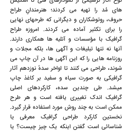
نوع آثار ترسیمى از نمودارهاى فنى تا اسکیس
هاى مُد را تهیه مى کردند؛ هنرمندانِ طراح
حروف، روتوشکاران و دیگرانى که طرحهاى نهایى
را براى تکثیر آماده مى کردند. امروزه طراح
گرافیک با مؤسسات و آتلیه ها همکارى دارند.
آنها نه تنها تبلیغات و آگهى ها، بلکه مجلات و
روزنامه هایى را که این آگهى ها در آن چاپ مى
شوند، طراحى مى کنند تا اواخر سدهٔ نوزدهم آثار
گرافیکى به صورت سیاه و سفید بر کاغذ چاپ
میشد. طى چندین سده، کارکردهاى اصلى
گرافیک اندک تغییرى یافته است و هر طرح
ممکن است به چند روش مورد استفاده قرار گیرد.
نخستین کارکرد طراحى گرافیک معرفى یا
شناسائى است گفتن اینکه یک چیز چیست؟ یا