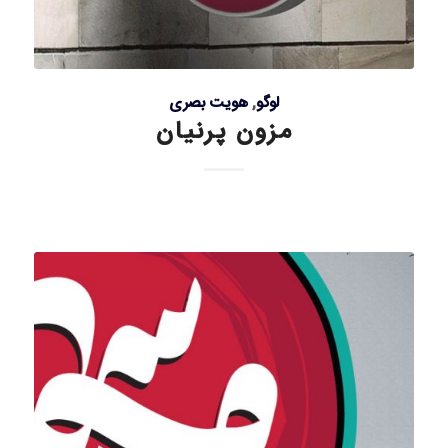
لوگو
,
هویت بصری
مزون پرنیان