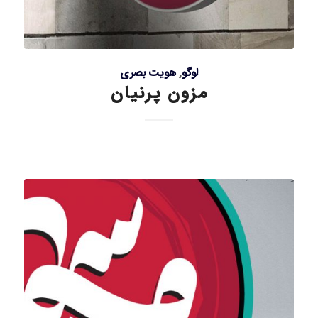
لوگو
,
هویت بصری
مزون پرنیان