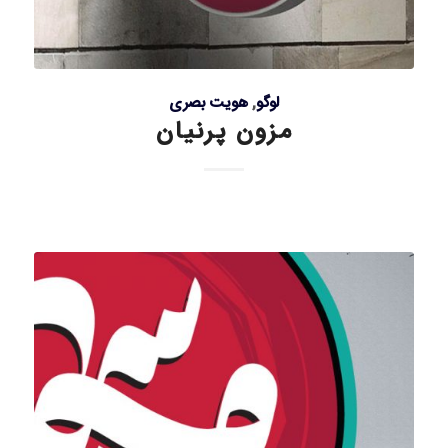
لوگو
,
هویت بصری
مزون پرنیان