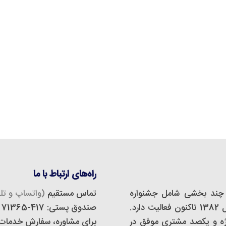
راه‌های ارتباط با ما
چند بخشی شامل جشنواره
تماس مستقیم
(واتساپ و تلگ
مجازی، استودیو دیزاین و تبلیغات است که از سال 1382 تاکنون فعالیت دارد.
صندوق پستی: 417-71365
 و تبلیغات اَفدستا بیش از 500 پروژه و یکصد مشتری موفق در
برای مشاوره، سفارش خدمات و 