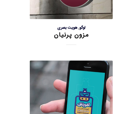
لوگو
,
هویت بصری
مزون پرنیان