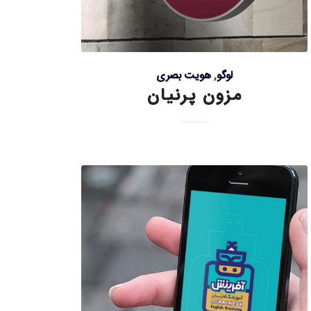
لوگو
,
هویت بصری
مزون پرنیان