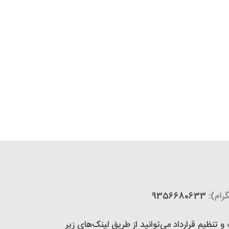
رام):
9356680633
تنظیم قرارداد می‌توانید از طریق لینک‌های زیر