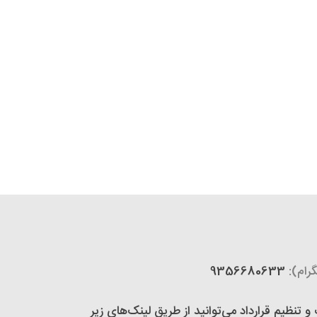
رام):
9356680633
تنظیم قرارداد می‌توانید از طریق لینک‌های زیر