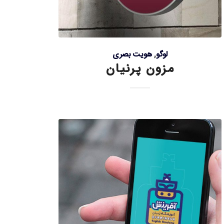
لوگو
,
هویت بصری
مزون پرنیان