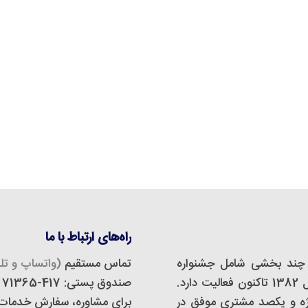
راه‌های ارتباط با ما
چند بخشی شامل جشنواره
تماس مستقیم
(واتساپ و تلگ
مجازی، استودیو دیزاین و تبلیغات است که از سال 1382 تاکنون فعالیت دارد.
صندوق پستی: 417-71365
 و تبلیغات اَفدستا بیش از 500 پروژه و یکصد مشتری موفق در
برای مشاوره، سفارش خدمات و 