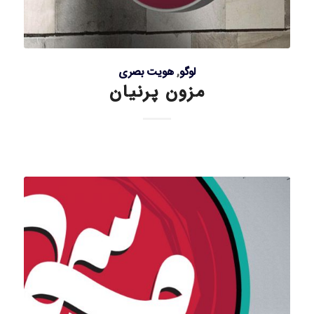
لوگو
,
هویت بصری
مزون پرنیان