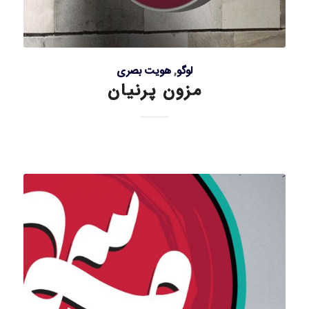
لوگو
,
هویت بصری
مزون پرنیان