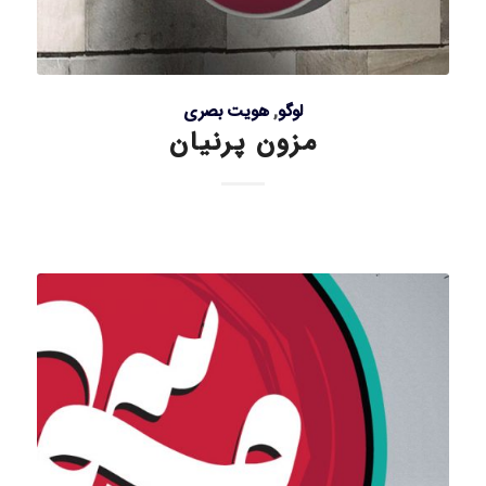
لوگو
,
هویت بصری
مزون پرنیان