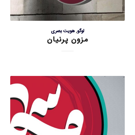
لوگو
,
هویت بصری
مزون پرنیان