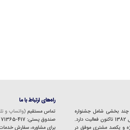
راه‌های ارتباط با ما
چند بخشی شامل جشنواره
تماس مستقیم
(واتساپ و تلگ
مجازی، استودیو دیزاین و تبلیغات است که از سال 1382 تاکنون فعالیت دارد.
صندوق پستی: 417-71365
 و تبلیغات اَفدستا بیش از 500 پروژه و یکصد مشتری موفق در
برای مشاوره، سفارش خدمات و 