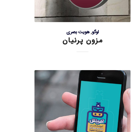
لوگو
,
هویت بصری
مزون پرنیان