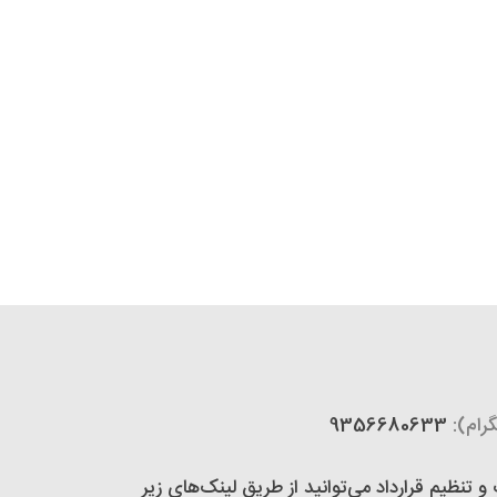
رام):
9356680633
تنظیم قرارداد می‌توانید از طریق لینک‌های زیر