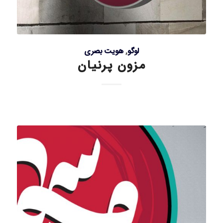
لوگو
,
هویت بصری
مزون پرنیان